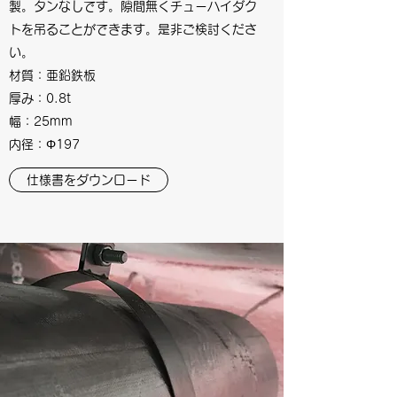
製。タンなしです。隙間無くチューハイダク
トを吊ることができます。是非ご検討くださ
い。
材質：亜鉛鉄板
厚み：0.8t
幅：25mm
​内径：Φ197
仕様書をダウンロード