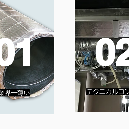
01
0
​テクニカルコ
業界一薄い