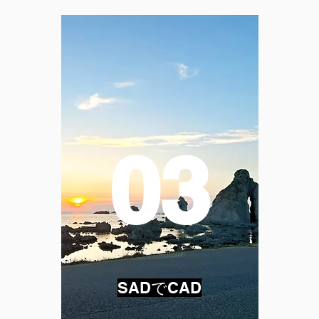
03
SADでCAD