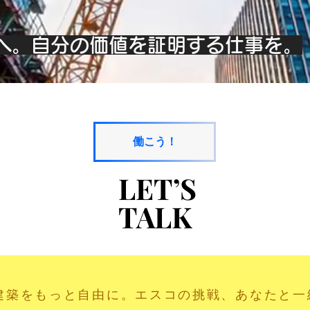
へ。自分の価値を証明する仕事を。
働こう！
LET’S
LET’S
TALK
TALK
建築をもっと自由に。エスコの挑戦、あなたと一