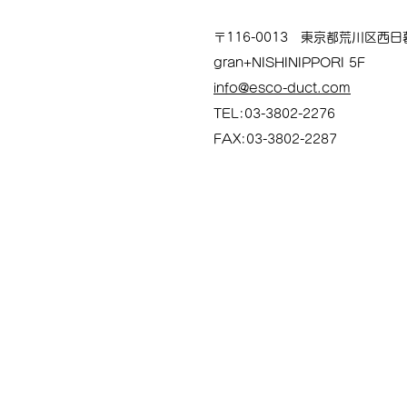
〒116-0013 東京都荒川区西日暮
gran+NISHINIPPORI 5F
info@esco-duct.com
TEL:03-3802-2276
FAX:03-3802-2287