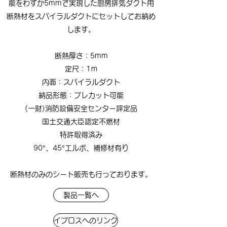
能をわずか5mmで実現した厨房排気ダクト用
断熱材をスパイラルダクトにセットしてお納め
します。
断熱厚さ：5mm
定尺：1ｍ
内面：スパイラルダクト
納品形態：プレカット可能
(一財)消防設備安全センター評定品
国土交通大臣認定不燃材
​特許取得済み​
90°、45°エルボ、補修材有り
断熱材のみのシート販売も行っております。
製品一覧へ
イプロスへのリンク