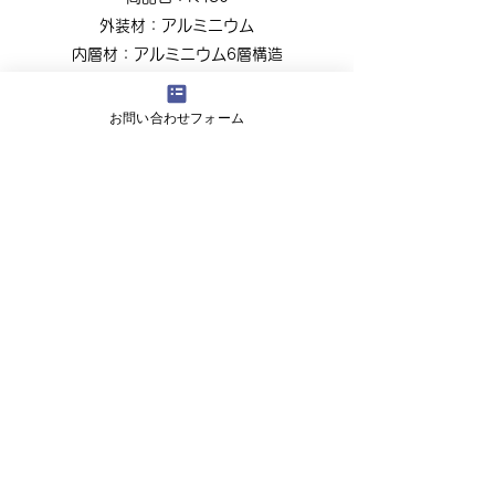
外装材：アルミニウム
内層材：アルミニウム6層構造
ワイヤーピッチ：12.5mm
定尺：10m
お問い合わせフォーム
搬入形状：最小1/10に圧縮
​梱包形態：段ボール梱包
耐熱性能：-30℃〜＋120℃
耐風圧：max30m/sec
耐圧力：2000Pa以下
​生産規格：50〜500Φ
製品一覧へ
株式会社エスコ
〒116-0013 東京都荒川区西日暮里5-6-