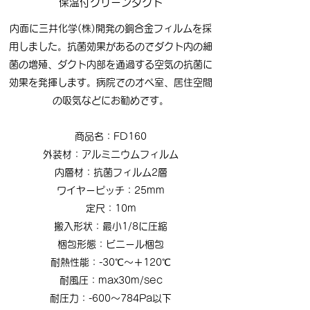
保温付クリーンダクト
​内面に三井化学(株)開発の銅合金フィルムを採
用しました。抗菌効果があるのでダクト内の細
菌の増殖、ダクト内部を通過する空気の抗菌に
効果を発揮します。病院でのオペ室、居住空間
の吸気などにお勧めです。
商品名：FD160
外装材：アルミニウムフィルム
内層材：抗菌フィルム2層
ワイヤーピッチ：25mm
定尺：10m
搬入形状：最小1/8に圧縮
​梱包形態：ビニール梱包
耐熱性能：-30℃〜＋120℃
耐風圧：max30m/sec
耐圧力：-600〜784Pa以下