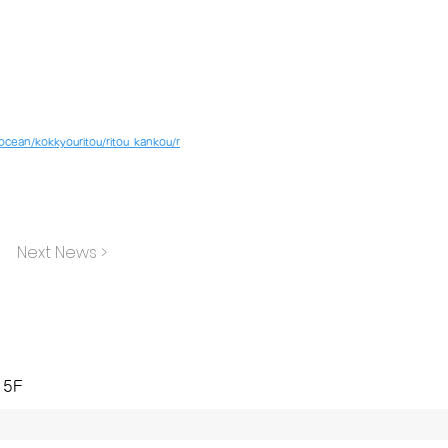
ocean/kokkyouritou/ritou_kankou/r
Next News >
 5F