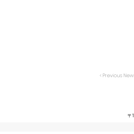
< Previous New
〒1