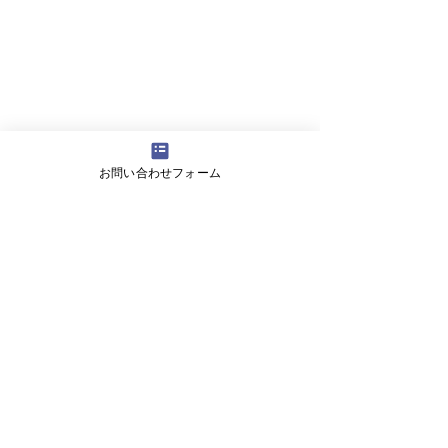
お問い合わせフォーム