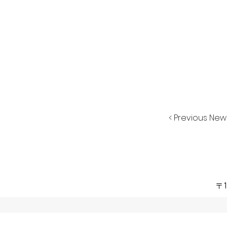
< Previous New
〒1