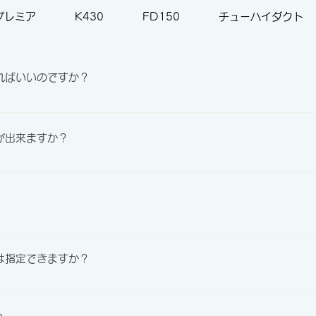
プレミア
K430
FD150
チューハイダクト
ればいいのですか？
ただきアッセンブル致します。
が出来ますか？
が、基本的に数量に制限はありません。
供可能です。
は指定できますか？
00が標準となります。 ご指定サイズも対応できる場合がござい