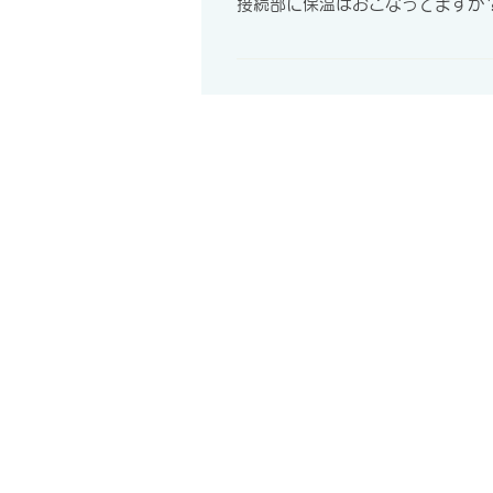
接続部に保温はおこなってますか
機器接続ネック及び取り出し口に