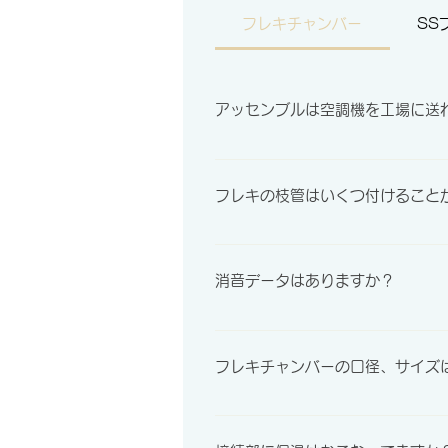
フレキチャンバー
SS
アッセンブルは空調機を工場に送
はい、弊社指定の工場に送ってい
フレキの枝管はいくつ付けること
フレキダクトの長さにもよります
消音データはありますか？
実測データがありますので、ご提
フレキチャンバーの口径、サイズ
基本的には機器のネックサイズ+1